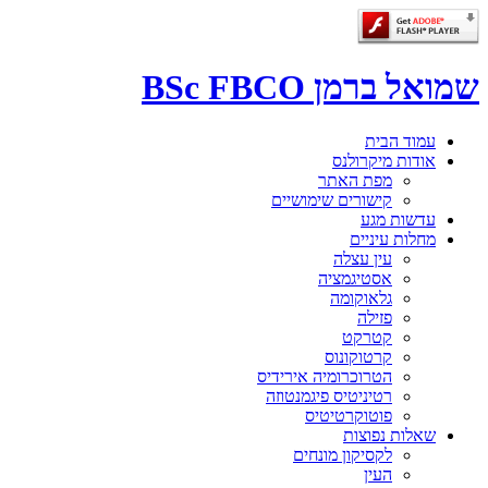
שמואל ברמן BSc FBCO
עמוד הבית
אודות מיקרולנס
מפת האתר
קישורים שימושיים
עדשות מגע
מחלות עיניים
עין עצלה
אסטיגמציה
גלאוקומה
פזילה
קטרקט
קרטוקונוס
הטרוכרומיה אירידיס
רטיניטיס פיגמנטוזה
פוטוקרטיטיס
שאלות נפוצות
לקסיקון מונחים
העין