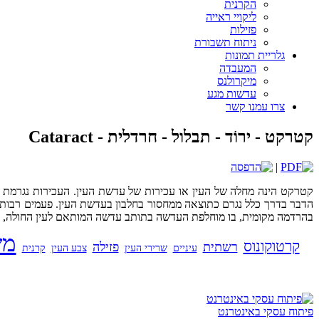
הקרנית
ליקויי ראייה
פזילות
ניתוח תשבורת
גלריית תמונות
המעבדה
מיקרולנס
עדשות מגע
צרו עמנו קשר
קטרקט - ירוֹד - תבלול - חרדלית - Cataract
|
קטרקט הינה מחלה של העין או עכירות של עדשת העין. העכירות נגרמת מסי
הדבר בדרך כלל נגרם כתוצאה ממחסור בחלבון בעדשת העין. פעמים רבות 
בהרדמה מקומית, בו מוחלפת העדשה בתותב עדשה המותאם לעין החולה, 
מש
קרטוקונוס
רשתית
פזילה
עיניים
שרירי העין
צבע העין
קרנית
פיתוח עסקי באינטרנט