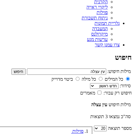
הקרנית
ליקויי ראייה
פזילות
ניתוח תשבורת
גלריית תמונות
המעבדה
מיקרולנס
עדשות מגע
צרו עמנו קשר
חיפוש
מילות חיפוש:
חיפוש
כל המילים
כל מילה
ביטוי מדוייק
סידור:
חיפוש רק עבור:
מאמרים
מילות חיפוש
עין עצלה
סה"כ נמצאו 3 תוצאות
מספר תוצאה
1.
פזילות