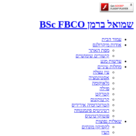
שמואל ברמן BSc FBCO
עמוד הבית
אודות מיקרולנס
מפת האתר
קישורים שימושיים
עדשות מגע
מחלות עיניים
עין עצלה
אסטיגמציה
גלאוקומה
פזילה
קטרקט
קרטוקונוס
הטרוכרומיה אירידיס
רטיניטיס פיגמנטוזה
פוטוקרטיטיס
שאלות נפוצות
לקסיקון מונחים
העין