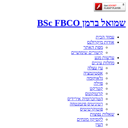
שמואל ברמן BSc FBCO
עמוד הבית
אודות מיקרולנס
מפת האתר
קישורים שימושיים
עדשות מגע
מחלות עיניים
עין עצלה
אסטיגמציה
גלאוקומה
פזילה
קטרקט
קרטוקונוס
הטרוכרומיה אירידיס
רטיניטיס פיגמנטוזה
פוטוקרטיטיס
שאלות נפוצות
לקסיקון מונחים
העין