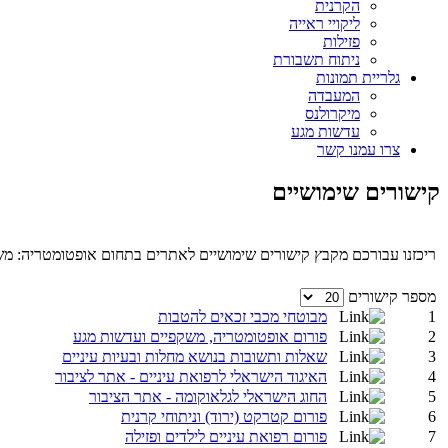
הקרנית
ליקויי ראייה
פזילות
ניתוח תשבורת
גלריית תמונות
המעבדה
מיקרולנס
עדשות מגע
צרו עמנו קשר
קישורים שימושיים
ריכזנו עבורכם מקבץ קישורים שימושיים לאתרים בתחום אופטומטריה: משקפ
מספר קישורים
1
מבוטחי מכבי זכאים להטבות
2
פורום אופטומטריה, משקפיים ועדשות מגע
3
שאלות ותשובות בנושא מחלות ובעיות עיניים
4
האיגוד הישראלי לרפואת עיניים - אתר לציבור
5
החוג הישראלי לגלאוקומה - אתר הציבור
6
פורום קטרקט (ירוד) וניתוחי קרנית
7
פורום רפואת עיניים לילדים ופזילה