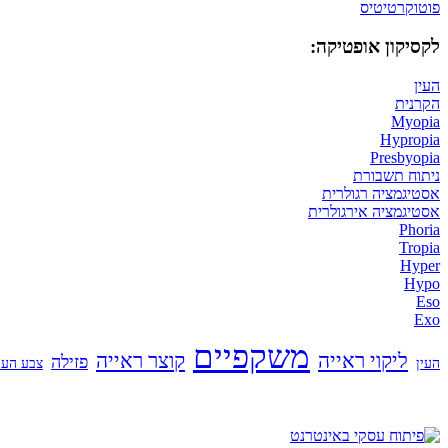
פוטוקרטיטיס
לקסיקון אופטיקה:
העין
הקרנית
Myopia
Hypropia
Presbyopia
ניתוח תשבורת
אסטיגמציה רגולרית
אסטיגמציה אירגולרית
Phoria
Tropia
Hyper
Hypo
Eso
Exo
משקפיים
ליקוי ראייה
קוצר ראייה
פזילה
העין
צבע העי