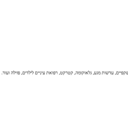
יים, עדשות מגע, גלאוקומה, קטרקט, רפואת עיניים לילדים, פזילה ועוד.