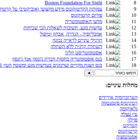
Boston Foundation For Sight
8
9
עמותת הקרטוקונוס מידע מקצועי ואוביקטיבי על קרטוקו
10
פורום קרטוקונוס
11
מדעי האופטומטריה
12
עדשות מגע: תשובות לשאלות הכי שכיחות
13
אמבליופיה - הגדרה, אבחון וטיפול
14
תרגילי עיניים לראייה נכונה
15
השתלת קרנית ללא השתלה
16
אופטומטריסט קליני
17
כנס אופטומטריה בחסות חברת ג'ונסון אנד ג'ונסון
18
כנס הצגת מקרים ועדכונים בעדשות מגע ומשטח העין 1.11.11
מחלות עיניים:
הטרוכרומיה אירידיס
רטיניטיס פיגמנטוזה
גלאוקומה
עין עצלה
פזילה
קטרקט
קרטוקונוס
אסטיגמציה